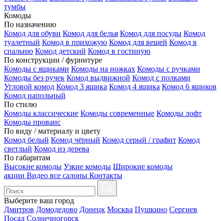
тумбы
Комоды
По назначению
Комод для обуви
Комод для белья
Комод для посуды
Комод
туалетный
Комод в прихожую
Комод для вещей
Комод в
спальню
Комод детский
Комод в гостиную
По конструкции / фурнитуре
Комоды с ящиками
Комоды на ножках
Комоды с ручками
Комоды без ручек
Комод выдвижной
Комод с полками
Угловой комод
Комод 3 ящика
Комод 4 ящика
Комод 6 ящиков
Комод напольный
По стилю
Комоды классические
Комоды современные
Комоды лофт
Комоды прованс
По виду / материалу и цвету
Комод белый
Комод чёрный
Комод серый / графит
Комод
светлый
Комод из дерева
По габаритам
Высокие комоды
Узкие комоды
Широкие комоды
акции
Видео
все салоны
Контакты
Выберите ваш город
Дмитров
Домодедово
Донецк
Москва
Пушкино
Сергиев
Посад
Солнечногорск