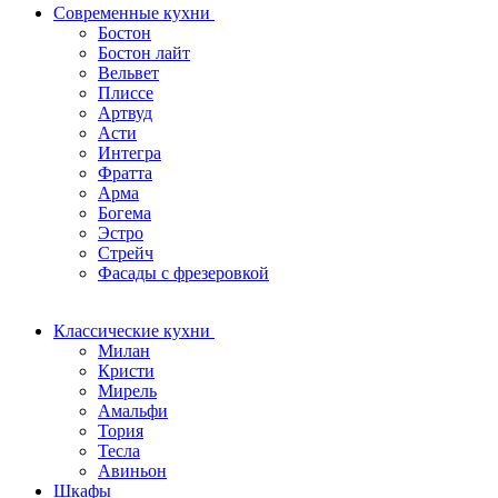
Современные кухни
Бостон
Бостон лайт
Вельвет
Плиссе
Артвуд
Асти
Интегра
Фратта
Арма
Богема
Эстро
Стрейч
Фасады с фрезеровкой
Классические кухни
Милан
Кристи
Мирель
Амальфи
Тория
Тесла
Авиньон
Шкафы