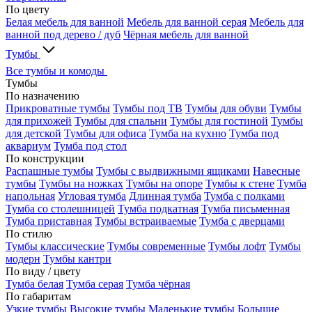
По цвету
Белая мебель для ванной
Мебель для ванной серая
Мебель для
ванной под дерево / дуб
Чёрная мебель для ванной
Тумбы
Все тумбы и комоды
Тумбы
По назначению
Прикроватные тумбы
Тумбы под ТВ
Тумбы для обуви
Тумбы
для прихожей
Тумбы для спальни
Тумбы для гостиной
Тумбы
для детской
Тумбы для офиса
Тумба на кухню
Тумба под
аквариум
Тумба под стол
По конструкции
Распашные тумбы
Тумбы с выдвижными ящиками
Навесные
тумбы
Тумбы на ножках
Тумбы на опоре
Тумбы к стене
Тумба
напольная
Угловая тумба
Длинная тумба
Тумба с полками
Тумба со столешницей
Тумба подкатная
Тумба письменная
Тумба приставная
Тумбы встраиваемые
Тумба с дверцами
По стилю
Тумбы классические
Тумбы современные
Тумбы лофт
Тумбы
модерн
Тумбы кантри
По виду / цвету
Тумба белая
Тумба серая
Тумба чёрная
По габаритам
Узкие тумбы
Высокие тумбы
Маленькие тумбы
Большие