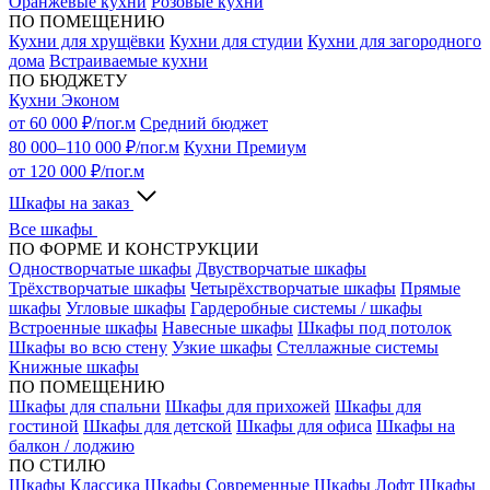
Оранжевые кухни
Розовые кухни
ПО ПОМЕЩЕНИЮ
Кухни для хрущёвки
Кухни для студии
Кухни для загородного
дома
Встраиваемые кухни
ПО БЮДЖЕТУ
Кухни Эконом
от 60 000 ₽/пог.м
Средний бюджет
80 000–110 000 ₽/пог.м
Кухни Премиум
от 120 000 ₽/пог.м
Шкафы на заказ
Все шкафы
ПО ФОРМЕ И КОНСТРУКЦИИ
Одностворчатые шкафы
Двустворчатые шкафы
Трёхстворчатые шкафы
Четырёхстворчатые шкафы
Прямые
шкафы
Угловые шкафы
Гардеробные системы / шкафы
Встроенные шкафы
Навесные шкафы
Шкафы под потолок
Шкафы во всю стену
Узкие шкафы
Стеллажные системы
Книжные шкафы
ПО ПОМЕЩЕНИЮ
Шкафы для спальни
Шкафы для прихожей
Шкафы для
гостиной
Шкафы для детской
Шкафы для офиса
Шкафы на
балкон / лоджию
ПО СТИЛЮ
Шкафы Классика
Шкафы Современные
Шкафы Лофт
Шкафы