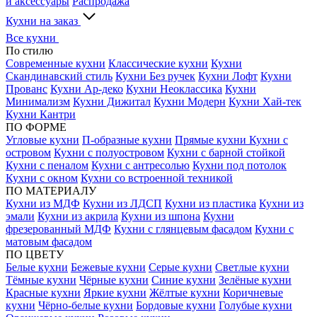
и аксессуары
Распродажа
Кухни на заказ
Все кухни
По стилю
Современные кухни
Классические кухни
Кухни
Скандинавский стиль
Кухни Без ручек
Кухни Лофт
Кухни
Прованс
Кухни Ар-деко
Кухни Неоклассика
Кухни
Минимализм
Кухни Дижитал
Кухни Модерн
Кухни Хай-тек
Кухни Кантри
ПО ФОРМЕ
Угловые кухни
П-образные кухни
Прямые кухни
Кухни с
островом
Кухни с полуостровом
Кухни с барной стойкой
Кухни с пеналом
Кухни с антресолью
Кухни под потолок
Кухни с окном
Кухни со встроенной техникой
ПО МАТЕРИАЛУ
Кухни из МДФ
Кухни из ЛДСП
Кухни из пластика
Кухни из
эмали
Кухни из акрила
Кухни из шпона
Кухни
фрезерованный МДФ
Кухни с глянцевым фасадом
Кухни с
матовым фасадом
ПО ЦВЕТУ
Белые кухни
Бежевые кухни
Серые кухни
Светлые кухни
Тёмные кухни
Чёрные кухни
Синие кухни
Зелёные кухни
Красные кухни
Яркие кухни
Жёлтые кухни
Коричневые
кухни
Чёрно-белые кухни
Бордовые кухни
Голубые кухни