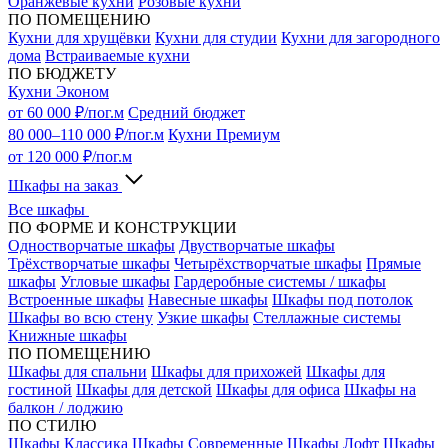
Оранжевые кухни
Розовые кухни
ПО ПОМЕЩЕНИЮ
Кухни для хрущёвки
Кухни для студии
Кухни для загородного
дома
Встраиваемые кухни
ПО БЮДЖЕТУ
Кухни Эконом
от 60 000 ₽/пог.м
Средний бюджет
80 000–110 000 ₽/пог.м
Кухни Премиум
от 120 000 ₽/пог.м
Шкафы на заказ
Все шкафы
ПО ФОРМЕ И КОНСТРУКЦИИ
Одностворчатые шкафы
Двустворчатые шкафы
Трёхстворчатые шкафы
Четырёхстворчатые шкафы
Прямые
шкафы
Угловые шкафы
Гардеробные системы / шкафы
Встроенные шкафы
Навесные шкафы
Шкафы под потолок
Шкафы во всю стену
Узкие шкафы
Стеллажные системы
Книжные шкафы
ПО ПОМЕЩЕНИЮ
Шкафы для спальни
Шкафы для прихожей
Шкафы для
гостиной
Шкафы для детской
Шкафы для офиса
Шкафы на
балкон / лоджию
ПО СТИЛЮ
Шкафы Классика
Шкафы Современные
Шкафы Лофт
Шкафы