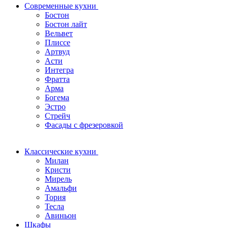
Современные кухни
Бостон
Бостон лайт
Вельвет
Плиссе
Артвуд
Асти
Интегра
Фратта
Арма
Богема
Эстро
Стрейч
Фасады с фрезеровкой
Классические кухни
Милан
Кристи
Мирель
Амальфи
Тория
Тесла
Авиньон
Шкафы