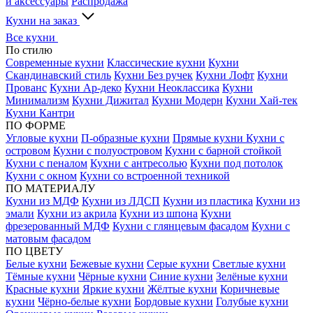
и аксессуары
Распродажа
Кухни на заказ
Все кухни
По стилю
Современные кухни
Классические кухни
Кухни
Скандинавский стиль
Кухни Без ручек
Кухни Лофт
Кухни
Прованс
Кухни Ар-деко
Кухни Неоклассика
Кухни
Минимализм
Кухни Дижитал
Кухни Модерн
Кухни Хай-тек
Кухни Кантри
ПО ФОРМЕ
Угловые кухни
П-образные кухни
Прямые кухни
Кухни с
островом
Кухни с полуостровом
Кухни с барной стойкой
Кухни с пеналом
Кухни с антресолью
Кухни под потолок
Кухни с окном
Кухни со встроенной техникой
ПО МАТЕРИАЛУ
Кухни из МДФ
Кухни из ЛДСП
Кухни из пластика
Кухни из
эмали
Кухни из акрила
Кухни из шпона
Кухни
фрезерованный МДФ
Кухни с глянцевым фасадом
Кухни с
матовым фасадом
ПО ЦВЕТУ
Белые кухни
Бежевые кухни
Серые кухни
Светлые кухни
Тёмные кухни
Чёрные кухни
Синие кухни
Зелёные кухни
Красные кухни
Яркие кухни
Жёлтые кухни
Коричневые
кухни
Чёрно-белые кухни
Бордовые кухни
Голубые кухни