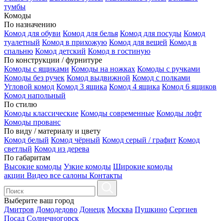
тумбы
Комоды
По назначению
Комод для обуви
Комод для белья
Комод для посуды
Комод
туалетный
Комод в прихожую
Комод для вещей
Комод в
спальню
Комод детский
Комод в гостиную
По конструкции / фурнитуре
Комоды с ящиками
Комоды на ножках
Комоды с ручками
Комоды без ручек
Комод выдвижной
Комод с полками
Угловой комод
Комод 3 ящика
Комод 4 ящика
Комод 6 ящиков
Комод напольный
По стилю
Комоды классические
Комоды современные
Комоды лофт
Комоды прованс
По виду / материалу и цвету
Комод белый
Комод чёрный
Комод серый / графит
Комод
светлый
Комод из дерева
По габаритам
Высокие комоды
Узкие комоды
Широкие комоды
акции
Видео
все салоны
Контакты
Выберите ваш город
Дмитров
Домодедово
Донецк
Москва
Пушкино
Сергиев
Посад
Солнечногорск