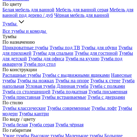
По цвету
Белая мебель для ванной
Мебель для ванной серая
Мебель для
ванной под дерево / дуб
Чёрная мебель для ванной
Тумбы
Все тумбы и комоды
Тумбы
По назначению
Прикроватные тумбы
Тумбы под ТВ
Тумбы для обуви
Тумбы
для прихожей
Тумбы для спальни
Тумбы для гостиной
Тумбы
для детской
Тумбы для офиса
Тумба на кухню
Тумба под
аквариум
Тумба под стол
По конструкции
Распашные тумбы
Тумбы с выдвижными ящиками
Навесные
тумбы
Тумбы на ножках
Тумбы на опоре
Тумбы к стене
Тумба
напольная
Угловая тумба
Длинная тумба
Тумба с полками
Тумба со столешницей
Тумба подкатная
Тумба письменная
Тумба приставная
Тумбы встраиваемые
Тумба с дверцами
По стилю
Тумбы классические
Тумбы современные
Тумбы лофт
Тумбы
модерн
Тумбы кантри
По виду / цвету
Тумба белая
Тумба серая
Тумба чёрная
По габаритам
Узкие тумбы
Высокие тумбы
Маленькие тумбы
Большие