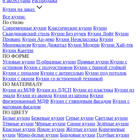
и аксессуары
Распродажа
Кухни на заказ
Все кухни
По стилю
Современные кухни
Классические кухни
Кухни
Скандинавский стиль
Кухни Без ручек
Кухни Лофт
Кухни
Прованс
Кухни Ар-деко
Кухни Неоклассика
Кухни
Минимализм
Кухни Дижитал
Кухни Модерн
Кухни Хай-тек
Кухни Кантри
ПО ФОРМЕ
Угловые кухни
П-образные кухни
Прямые кухни
Кухни с
островом
Кухни с полуостровом
Кухни с барной стойкой
Кухни с пеналом
Кухни с антресолью
Кухни под потолок
Кухни с окном
Кухни со встроенной техникой
ПО МАТЕРИАЛУ
Кухни из МДФ
Кухни из ЛДСП
Кухни из пластика
Кухни из
эмали
Кухни из акрила
Кухни из шпона
Кухни
фрезерованный МДФ
Кухни с глянцевым фасадом
Кухни с
матовым фасадом
ПО ЦВЕТУ
Белые кухни
Бежевые кухни
Серые кухни
Светлые кухни
Тёмные кухни
Чёрные кухни
Синие кухни
Зелёные кухни
Красные кухни
Яркие кухни
Жёлтые кухни
Коричневые
кухни
Чёрно-белые кухни
Бордовые кухни
Голубые кухни