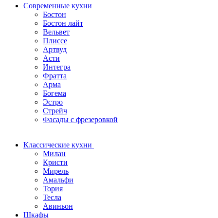
Современные кухни
Бостон
Бостон лайт
Вельвет
Плиссе
Артвуд
Асти
Интегра
Фратта
Арма
Богема
Эстро
Стрейч
Фасады с фрезеровкой
Классические кухни
Милан
Кристи
Мирель
Амальфи
Тория
Тесла
Авиньон
Шкафы