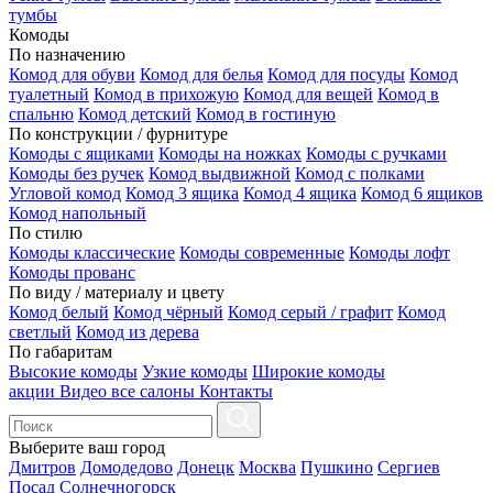
тумбы
Комоды
По назначению
Комод для обуви
Комод для белья
Комод для посуды
Комод
туалетный
Комод в прихожую
Комод для вещей
Комод в
спальню
Комод детский
Комод в гостиную
По конструкции / фурнитуре
Комоды с ящиками
Комоды на ножках
Комоды с ручками
Комоды без ручек
Комод выдвижной
Комод с полками
Угловой комод
Комод 3 ящика
Комод 4 ящика
Комод 6 ящиков
Комод напольный
По стилю
Комоды классические
Комоды современные
Комоды лофт
Комоды прованс
По виду / материалу и цвету
Комод белый
Комод чёрный
Комод серый / графит
Комод
светлый
Комод из дерева
По габаритам
Высокие комоды
Узкие комоды
Широкие комоды
акции
Видео
все салоны
Контакты
Выберите ваш город
Дмитров
Домодедово
Донецк
Москва
Пушкино
Сергиев
Посад
Солнечногорск