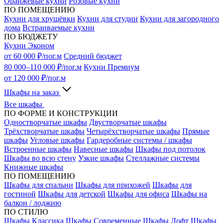
Оранжевые кухни
Розовые кухни
ПО ПОМЕЩЕНИЮ
Кухни для хрущёвки
Кухни для студии
Кухни для загородного
дома
Встраиваемые кухни
ПО БЮДЖЕТУ
Кухни Эконом
от 60 000 ₽/пог.м
Средний бюджет
80 000–110 000 ₽/пог.м
Кухни Премиум
от 120 000 ₽/пог.м
Шкафы на заказ
Все шкафы
ПО ФОРМЕ И КОНСТРУКЦИИ
Одностворчатые шкафы
Двустворчатые шкафы
Трёхстворчатые шкафы
Четырёхстворчатые шкафы
Прямые
шкафы
Угловые шкафы
Гардеробные системы / шкафы
Встроенные шкафы
Навесные шкафы
Шкафы под потолок
Шкафы во всю стену
Узкие шкафы
Стеллажные системы
Книжные шкафы
ПО ПОМЕЩЕНИЮ
Шкафы для спальни
Шкафы для прихожей
Шкафы для
гостиной
Шкафы для детской
Шкафы для офиса
Шкафы на
балкон / лоджию
ПО СТИЛЮ
Шкафы Классика
Шкафы Современные
Шкафы Лофт
Шкафы