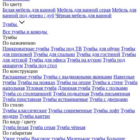
По цвету
Белая мебель для ванной
Мебель для ванной серая
Мебель для
ванной под дерево / дуб
Чёрная мебель для ванной
Тумбы
Все тумбы и комоды
Тумбы
По назначению
Прикроватные тумбы
Тумбы под ТВ
Тумбы для обуви
Тумбы
для прихожей
Тумбы для спальни
Тумбы для гостиной
Тумбы
для детской
Тумбы для офиса
Тумба на кухню
Тумба под
аквариум
Тумба под стол
По конструкции
Распашные тумбы
Тумбы с выдвижными ящиками
Навесные
тумбы
Тумбы на ножках
Тумбы на опоре
Тумбы к стене
Тумба
напольная
Угловая тумба
Длинная тумба
Тумба с полками
Тумба со столешницей
Тумба подкатная
Тумба письменная
Тумба приставная
Тумбы встраиваемые
Тумба с дверцами
По стилю
Тумбы классические
Тумбы современные
Тумбы лофт
Тумбы
модерн
Тумбы кантри
По виду / цвету
Тумба белая
Тумба серая
Тумба чёрная
По габаритам
Узкие тумбы
Высокие тумбы
Маленькие тумбы
Большие