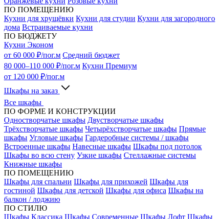
Оранжевые кухни
Розовые кухни
ПО ПОМЕЩЕНИЮ
Кухни для хрущёвки
Кухни для студии
Кухни для загородного
дома
Встраиваемые кухни
ПО БЮДЖЕТУ
Кухни Эконом
от 60 000 ₽/пог.м
Средний бюджет
80 000–110 000 ₽/пог.м
Кухни Премиум
от 120 000 ₽/пог.м
Шкафы на заказ
Все шкафы
ПО ФОРМЕ И КОНСТРУКЦИИ
Одностворчатые шкафы
Двустворчатые шкафы
Трёхстворчатые шкафы
Четырёхстворчатые шкафы
Прямые
шкафы
Угловые шкафы
Гардеробные системы / шкафы
Встроенные шкафы
Навесные шкафы
Шкафы под потолок
Шкафы во всю стену
Узкие шкафы
Стеллажные системы
Книжные шкафы
ПО ПОМЕЩЕНИЮ
Шкафы для спальни
Шкафы для прихожей
Шкафы для
гостиной
Шкафы для детской
Шкафы для офиса
Шкафы на
балкон / лоджию
ПО СТИЛЮ
Шкафы Классика
Шкафы Современные
Шкафы Лофт
Шкафы