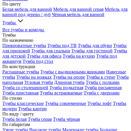
По цвету
Белая мебель для ванной
Мебель для ванной серая
Мебель для
ванной под дерево / дуб
Чёрная мебель для ванной
Тумбы
Все тумбы и комоды
Тумбы
По назначению
Прикроватные тумбы
Тумбы под ТВ
Тумбы для обуви
Тумбы
для прихожей
Тумбы для спальни
Тумбы для гостиной
Тумбы
для детской
Тумбы для офиса
Тумба на кухню
Тумба под
аквариум
Тумба под стол
По конструкции
Распашные тумбы
Тумбы с выдвижными ящиками
Навесные
тумбы
Тумбы на ножках
Тумбы на опоре
Тумбы к стене
Тумба
напольная
Угловая тумба
Длинная тумба
Тумба с полками
Тумба со столешницей
Тумба подкатная
Тумба письменная
Тумба приставная
Тумбы встраиваемые
Тумба с дверцами
По стилю
Тумбы классические
Тумбы современные
Тумбы лофт
Тумбы
модерн
Тумбы кантри
По виду / цвету
Тумба белая
Тумба серая
Тумба чёрная
По габаритам
Узкие тумбы
Высокие тумбы
Маленькие тумбы
Большие