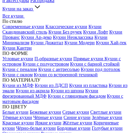
и аксессуары
Распродажа
Кухни на заказ
Все кухни
По стилю
Современные кухни
Классические кухни
Кухни
Скандинавский стиль
Кухни Без ручек
Кухни Лофт
Кухни
Прованс
Кухни Ар-деко
Кухни Неоклассика
Кухни
Минимализм
Кухни Дижитал
Кухни Модерн
Кухни Хай-тек
Кухни Кантри
ПО ФОРМЕ
Угловые кухни
П-образные кухни
Прямые кухни
Кухни с
островом
Кухни с полуостровом
Кухни с барной стойкой
Кухни с пеналом
Кухни с антресолью
Кухни под потолок
Кухни с окном
Кухни со встроенной техникой
ПО МАТЕРИАЛУ
Кухни из МДФ
Кухни из ЛДСП
Кухни из пластика
Кухни из
эмали
Кухни из акрила
Кухни из шпона
Кухни
фрезерованный МДФ
Кухни с глянцевым фасадом
Кухни с
матовым фасадом
ПО ЦВЕТУ
Белые кухни
Бежевые кухни
Серые кухни
Светлые кухни
Тёмные кухни
Чёрные кухни
Синие кухни
Зелёные кухни
Красные кухни
Яркие кухни
Жёлтые кухни
Коричневые
кухни
Чёрно-белые кухни
Бордовые кухни
Голубые кухни