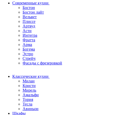
Современные кухни
Бостон
Бостон лайт
Вельвет
Плиссе
Артвуд
Асти
Интегра
Фратта
Арма
Богема
Эстро
Стрейч
Фасады с фрезеровкой
Классические кухни
Милан
Кристи
Мирель
Амальфи
Тория
Тесла
Авиньон
Шкафы