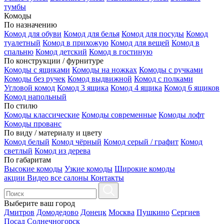
тумбы
Комоды
По назначению
Комод для обуви
Комод для белья
Комод для посуды
Комод
туалетный
Комод в прихожую
Комод для вещей
Комод в
спальню
Комод детский
Комод в гостиную
По конструкции / фурнитуре
Комоды с ящиками
Комоды на ножках
Комоды с ручками
Комоды без ручек
Комод выдвижной
Комод с полками
Угловой комод
Комод 3 ящика
Комод 4 ящика
Комод 6 ящиков
Комод напольный
По стилю
Комоды классические
Комоды современные
Комоды лофт
Комоды прованс
По виду / материалу и цвету
Комод белый
Комод чёрный
Комод серый / графит
Комод
светлый
Комод из дерева
По габаритам
Высокие комоды
Узкие комоды
Широкие комоды
акции
Видео
все салоны
Контакты
Выберите ваш город
Дмитров
Домодедово
Донецк
Москва
Пушкино
Сергиев
Посад
Солнечногорск