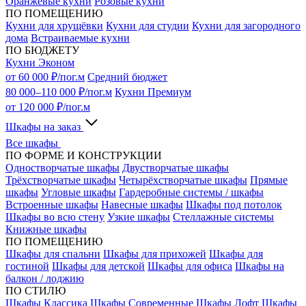
Оранжевые кухни
Розовые кухни
ПО ПОМЕЩЕНИЮ
Кухни для хрущёвки
Кухни для студии
Кухни для загородного
дома
Встраиваемые кухни
ПО БЮДЖЕТУ
Кухни Эконом
от 60 000 ₽/пог.м
Средний бюджет
80 000–110 000 ₽/пог.м
Кухни Премиум
от 120 000 ₽/пог.м
Шкафы на заказ
Все шкафы
ПО ФОРМЕ И КОНСТРУКЦИИ
Одностворчатые шкафы
Двустворчатые шкафы
Трёхстворчатые шкафы
Четырёхстворчатые шкафы
Прямые
шкафы
Угловые шкафы
Гардеробные системы / шкафы
Встроенные шкафы
Навесные шкафы
Шкафы под потолок
Шкафы во всю стену
Узкие шкафы
Стеллажные системы
Книжные шкафы
ПО ПОМЕЩЕНИЮ
Шкафы для спальни
Шкафы для прихожей
Шкафы для
гостиной
Шкафы для детской
Шкафы для офиса
Шкафы на
балкон / лоджию
ПО СТИЛЮ
Шкафы Классика
Шкафы Современные
Шкафы Лофт
Шкафы