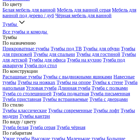
По цвету
Белая мебель для ванной
Мебель для ванной серая
Мебель для
ванной под дерево / дуб
Чёрная мебель для ванной
Тумбы
Все тумбы и комоды
Тумбы
По назначению
Прикроватные тумбы
Тумбы под ТВ
Тумбы для обуви
Тумбы
для прихожей
Тумбы для спальни
Тумбы для гостиной
Тумбы
для детской
Тумбы для офиса
Тумба на кухню
Тумба под
аквариум
Тумба под стол
По конструкции
Распашные тумбы
Тумбы с выдвижными ящиками
Навесные
тумбы
Тумбы на ножках
Тумбы на опоре
Тумбы к стене
Тумба
напольная
Угловая тумба
Длинная тумба
Тумба с полками
Тумба со столешницей
Тумба подкатная
Тумба письменная
Тумба приставная
Тумбы встраиваемые
Тумба с дверцами
По стилю
Тумбы классические
Тумбы современные
Тумбы лофт
Тумбы
модерн
Тумбы кантри
По виду / цвету
Тумба белая
Тумба серая
Тумба чёрная
По габаритам
Узкие тумбы
Высокие тумбы
Маленькие тумбы
Большие