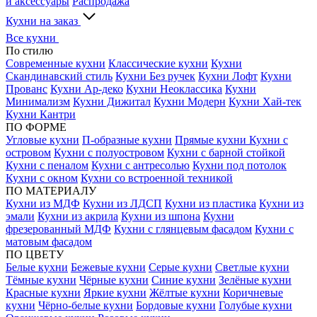
и аксессуары
Распродажа
Кухни на заказ
Все кухни
По стилю
Современные кухни
Классические кухни
Кухни
Скандинавский стиль
Кухни Без ручек
Кухни Лофт
Кухни
Прованс
Кухни Ар-деко
Кухни Неоклассика
Кухни
Минимализм
Кухни Дижитал
Кухни Модерн
Кухни Хай-тек
Кухни Кантри
ПО ФОРМЕ
Угловые кухни
П-образные кухни
Прямые кухни
Кухни с
островом
Кухни с полуостровом
Кухни с барной стойкой
Кухни с пеналом
Кухни с антресолью
Кухни под потолок
Кухни с окном
Кухни со встроенной техникой
ПО МАТЕРИАЛУ
Кухни из МДФ
Кухни из ЛДСП
Кухни из пластика
Кухни из
эмали
Кухни из акрила
Кухни из шпона
Кухни
фрезерованный МДФ
Кухни с глянцевым фасадом
Кухни с
матовым фасадом
ПО ЦВЕТУ
Белые кухни
Бежевые кухни
Серые кухни
Светлые кухни
Тёмные кухни
Чёрные кухни
Синие кухни
Зелёные кухни
Красные кухни
Яркие кухни
Жёлтые кухни
Коричневые
кухни
Чёрно-белые кухни
Бордовые кухни
Голубые кухни