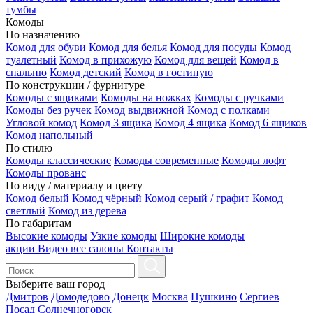
тумбы
Комоды
По назначению
Комод для обуви
Комод для белья
Комод для посуды
Комод
туалетный
Комод в прихожую
Комод для вещей
Комод в
спальню
Комод детский
Комод в гостиную
По конструкции / фурнитуре
Комоды с ящиками
Комоды на ножках
Комоды с ручками
Комоды без ручек
Комод выдвижной
Комод с полками
Угловой комод
Комод 3 ящика
Комод 4 ящика
Комод 6 ящиков
Комод напольный
По стилю
Комоды классические
Комоды современные
Комоды лофт
Комоды прованс
По виду / материалу и цвету
Комод белый
Комод чёрный
Комод серый / графит
Комод
светлый
Комод из дерева
По габаритам
Высокие комоды
Узкие комоды
Широкие комоды
акции
Видео
все салоны
Контакты
Выберите ваш город
Дмитров
Домодедово
Донецк
Москва
Пушкино
Сергиев
Посад
Солнечногорск