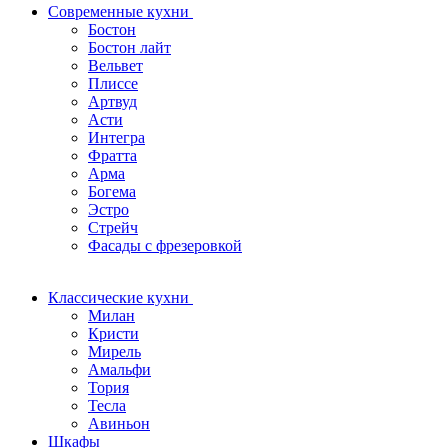
Современные кухни
Бостон
Бостон лайт
Вельвет
Плиссе
Артвуд
Асти
Интегра
Фратта
Арма
Богема
Эстро
Стрейч
Фасады с фрезеровкой
Классические кухни
Милан
Кристи
Мирель
Амальфи
Тория
Тесла
Авиньон
Шкафы