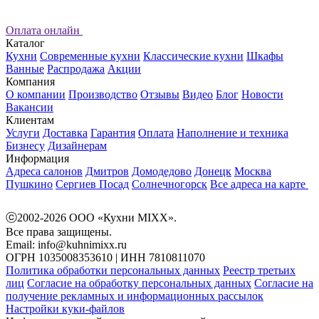
Оплата онлайн
Каталог
Кухни
Современные кухни
Классические кухни
Шкафы
Ванные
Распродажа
Акции
Компания
О компании
Производство
Отзывы
Видео
Блог
Новости
Вакансии
Клиентам
Услуги
Доставка
Гарантия
Оплата
Наполнение и техника
Бизнесу
Дизайнерам
Информация
Адреса салонов
Дмитров
Домодедово
Донецк
Москва
Пушкино
Сергиев Посад
Солнечногорск
Все адреса на карте
ⓒ2002-2026 ООО «Кухни MIXX».
Все права защищены.
Email: info@kuhnimixx.ru
ОГРН 1035008353610 | ИНН 7810811070
Политика обработки персональных данных
Реестр третьих
лиц
Согласие на обработку персональных данных
Согласие на
получение рекламных и информационных рассылок
Настройки куки-файлов