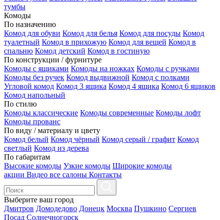
тумбы
Комоды
По назначению
Комод для обуви
Комод для белья
Комод для посуды
Комод
туалетный
Комод в прихожую
Комод для вещей
Комод в
спальню
Комод детский
Комод в гостиную
По конструкции / фурнитуре
Комоды с ящиками
Комоды на ножках
Комоды с ручками
Комоды без ручек
Комод выдвижной
Комод с полками
Угловой комод
Комод 3 ящика
Комод 4 ящика
Комод 6 ящиков
Комод напольный
По стилю
Комоды классические
Комоды современные
Комоды лофт
Комоды прованс
По виду / материалу и цвету
Комод белый
Комод чёрный
Комод серый / графит
Комод
светлый
Комод из дерева
По габаритам
Высокие комоды
Узкие комоды
Широкие комоды
акции
Видео
все салоны
Контакты
Выберите ваш город
Дмитров
Домодедово
Донецк
Москва
Пушкино
Сергиев
Посад
Солнечногорск