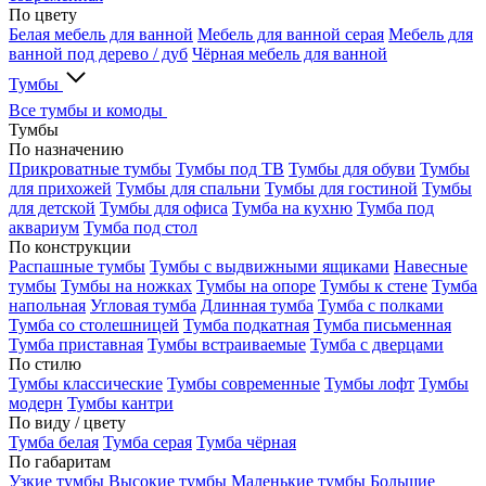
По цвету
Белая мебель для ванной
Мебель для ванной серая
Мебель для
ванной под дерево / дуб
Чёрная мебель для ванной
Тумбы
Все тумбы и комоды
Тумбы
По назначению
Прикроватные тумбы
Тумбы под ТВ
Тумбы для обуви
Тумбы
для прихожей
Тумбы для спальни
Тумбы для гостиной
Тумбы
для детской
Тумбы для офиса
Тумба на кухню
Тумба под
аквариум
Тумба под стол
По конструкции
Распашные тумбы
Тумбы с выдвижными ящиками
Навесные
тумбы
Тумбы на ножках
Тумбы на опоре
Тумбы к стене
Тумба
напольная
Угловая тумба
Длинная тумба
Тумба с полками
Тумба со столешницей
Тумба подкатная
Тумба письменная
Тумба приставная
Тумбы встраиваемые
Тумба с дверцами
По стилю
Тумбы классические
Тумбы современные
Тумбы лофт
Тумбы
модерн
Тумбы кантри
По виду / цвету
Тумба белая
Тумба серая
Тумба чёрная
По габаритам
Узкие тумбы
Высокие тумбы
Маленькие тумбы
Большие