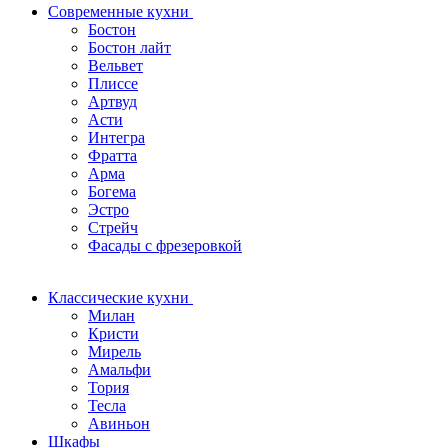
Современные кухни
Бостон
Бостон лайт
Вельвет
Плиссе
Артвуд
Асти
Интегра
Фратта
Арма
Богема
Эстро
Стрейч
Фасады с фрезеровкой
Классические кухни
Милан
Кристи
Мирель
Амальфи
Тория
Тесла
Авиньон
Шкафы