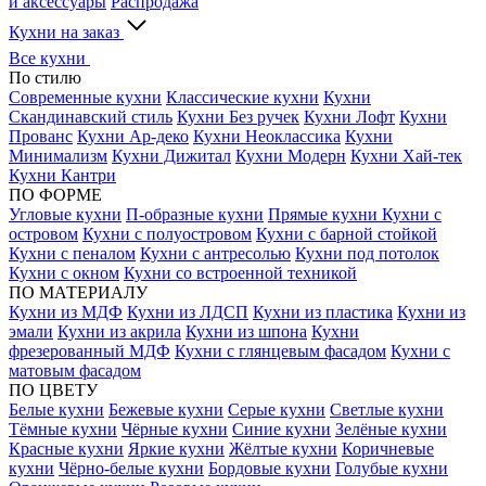
и аксессуары
Распродажа
Кухни на заказ
Все кухни
По стилю
Современные кухни
Классические кухни
Кухни
Скандинавский стиль
Кухни Без ручек
Кухни Лофт
Кухни
Прованс
Кухни Ар-деко
Кухни Неоклассика
Кухни
Минимализм
Кухни Дижитал
Кухни Модерн
Кухни Хай-тек
Кухни Кантри
ПО ФОРМЕ
Угловые кухни
П-образные кухни
Прямые кухни
Кухни с
островом
Кухни с полуостровом
Кухни с барной стойкой
Кухни с пеналом
Кухни с антресолью
Кухни под потолок
Кухни с окном
Кухни со встроенной техникой
ПО МАТЕРИАЛУ
Кухни из МДФ
Кухни из ЛДСП
Кухни из пластика
Кухни из
эмали
Кухни из акрила
Кухни из шпона
Кухни
фрезерованный МДФ
Кухни с глянцевым фасадом
Кухни с
матовым фасадом
ПО ЦВЕТУ
Белые кухни
Бежевые кухни
Серые кухни
Светлые кухни
Тёмные кухни
Чёрные кухни
Синие кухни
Зелёные кухни
Красные кухни
Яркие кухни
Жёлтые кухни
Коричневые
кухни
Чёрно-белые кухни
Бордовые кухни
Голубые кухни