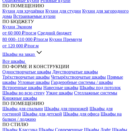
Оранжевые кухни
Розовые кухни
ПО ПОМЕЩЕНИЮ
Кухни для хрущёвки
Кухни для студии
Кухни для загородного
дома
Встраиваемые кухни
ПО БЮДЖЕТУ
Кухни Эконом
от 60 000 ₽/пог.м
Средний бюджет
80 000–110 000 ₽/пог.м
Кухни Премиум
от 120 000 ₽/пог.м
Шкафы на заказ
Все шкафы
ПО ФОРМЕ И КОНСТРУКЦИИ
Одностворчатые шкафы
Двустворчатые шкафы
Трёхстворчатые шкафы
Четырёхстворчатые шкафы
Прямые
шкафы
Угловые шкафы
Гардеробные системы / шкафы
Встроенные шкафы
Навесные шкафы
Шкафы под потолок
Шкафы во всю стену
Узкие шкафы
Стеллажные системы
Книжные шкафы
ПО ПОМЕЩЕНИЮ
Шкафы для спальни
Шкафы для прихожей
Шкафы для
гостиной
Шкафы для детской
Шкафы для офиса
Шкафы на
балкон / лоджию
ПО СТИЛЮ
Шкафы Классика
Шкафы Современные
Шкафы Лофт
Шкафы