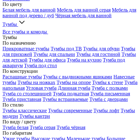
По цвету
Белая мебель для ванной
Мебель для ванной серая
Мебель для
ванной под дерево / дуб
Чёрная мебель для ванной
Тумбы
Все тумбы и комоды
Тумбы
По назначению
Прикроватные тумбы
Тумбы под ТВ
Тумбы для обуви
Тумбы
для прихожей
Тумбы для спальни
Тумбы для гостиной
Тумбы
для детской
Тумбы для офиса
Тумба на кухню
Тумба под
аквариум
Тумба под стол
По конструкции
Распашные тумбы
Тумбы с выдвижными ящиками
Навесные
тумбы
Тумбы на ножках
Тумбы на опоре
Тумбы к стене
Тумба
напольная
Угловая тумба
Длинная тумба
Тумба с полками
Тумба со столешницей
Тумба подкатная
Тумба письменная
Тумба приставная
Тумбы встраиваемые
Тумба с дверцами
По стилю
Тумбы классические
Тумбы современные
Тумбы лофт
Тумбы
модерн
Тумбы кантри
По виду / цвету
Тумба белая
Тумба серая
Тумба чёрная
По габаритам
Узкие тумбы
Высокие тумбы
Маленькие тумбы
Большие