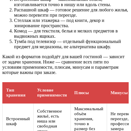
изготавливается точно в нишу или вдоль стены.
Распашной шкаф — готовое решение для любого жилья,
можно перевезти при переезде.
Стеллаж или этажерка — под книги, декор и
зонирование пространства.
Комод — для текстиля, белья и мелких предметов в
выдвижных ящиках.
Тумба под телевизор — отдельный функциональный
предмет для медиазоны, не альтернатива шкафу.
Какой из форматов подойдёт для вашей гостиной — зависит
от задачи хранения. Ниже — сравнение всех пяти по
условиям применимости, плюсам, минусам и параметрам
которые важны при заказе.
Тип
Условие
Плюсы
Минусы
хранения
применимости
Максимальный
Собственное
объём
Не переве
жильё, есть
Встроенный
хранения,
переезде, 
ниша или
шкаф
точно в
профессио
свободная
размер без
замера
стена