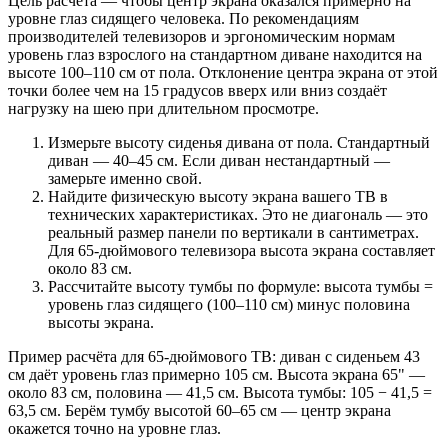
Цель расчёта — чтобы центр экрана оказался примерно на
уровне глаз сидящего человека. По рекомендациям
производителей телевизоров и эргономическим нормам
уровень глаз взрослого на стандартном диване находится на
высоте 100–110 см от пола. Отклонение центра экрана от этой
точки более чем на 15 градусов вверх или вниз создаёт
нагрузку на шею при длительном просмотре.
Измерьте высоту сиденья дивана от пола. Стандартный
диван — 40–45 см. Если диван нестандартный —
замерьте именно свой.
Найдите физическую высоту экрана вашего ТВ в
технических характеристиках. Это не диагональ — это
реальный размер панели по вертикали в сантиметрах.
Для 65-дюймового телевизора высота экрана составляет
около 83 см.
Рассчитайте высоту тумбы по формуле: высота тумбы =
уровень глаз сидящего (100–110 см) минус половина
высоты экрана.
Пример расчёта для 65-дюймового ТВ: диван с сиденьем 43
см даёт уровень глаз примерно 105 см. Высота экрана 65" —
около 83 см, половина — 41,5 см. Высота тумбы: 105 − 41,5 =
63,5 см. Берём тумбу высотой 60–65 см — центр экрана
окажется точно на уровне глаз.