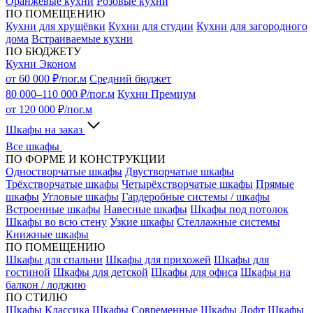
Оранжевые кухни
Розовые кухни
ПО ПОМЕЩЕНИЮ
Кухни для хрущёвки
Кухни для студии
Кухни для загородного
дома
Встраиваемые кухни
ПО БЮДЖЕТУ
Кухни Эконом
от 60 000 ₽/пог.м
Средний бюджет
80 000–110 000 ₽/пог.м
Кухни Премиум
от 120 000 ₽/пог.м
Шкафы на заказ
Все шкафы
ПО ФОРМЕ И КОНСТРУКЦИИ
Одностворчатые шкафы
Двустворчатые шкафы
Трёхстворчатые шкафы
Четырёхстворчатые шкафы
Прямые
шкафы
Угловые шкафы
Гардеробные системы / шкафы
Встроенные шкафы
Навесные шкафы
Шкафы под потолок
Шкафы во всю стену
Узкие шкафы
Стеллажные системы
Книжные шкафы
ПО ПОМЕЩЕНИЮ
Шкафы для спальни
Шкафы для прихожей
Шкафы для
гостиной
Шкафы для детской
Шкафы для офиса
Шкафы на
балкон / лоджию
ПО СТИЛЮ
Шкафы Классика
Шкафы Современные
Шкафы Лофт
Шкафы