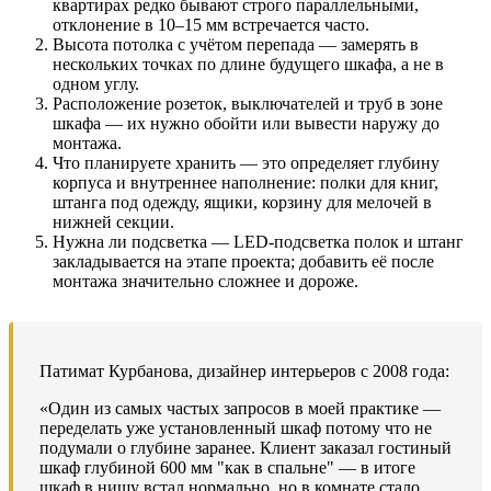
квартирах редко бывают строго параллельными,
отклонение в 10–15 мм встречается часто.
Высота потолка с учётом перепада — замерять в
нескольких точках по длине будущего шкафа, а не в
одном углу.
Расположение розеток, выключателей и труб в зоне
шкафа — их нужно обойти или вывести наружу до
монтажа.
Что планируете хранить — это определяет глубину
корпуса и внутреннее наполнение: полки для книг,
штанга под одежду, ящики, корзину для мелочей в
нижней секции.
Нужна ли подсветка — LED-подсветка полок и штанг
закладывается на этапе проекта; добавить её после
монтажа значительно сложнее и дороже.
Патимат Курбанова, дизайнер интерьеров с 2008 года:
«Один из самых частых запросов в моей практике —
переделать уже установленный шкаф потому что не
подумали о глубине заранее. Клиент заказал гостиный
шкаф глубиной 600 мм "как в спальне" — в итоге
шкаф в нишу встал нормально, но в комнате стало