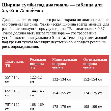
Ширина тумбы под диагональ — таблица для
55, 65 и 75 дюймов
Диагональ телевизора — это размер экрана по диагонали, а не
его реальная ширина. Фактическая ширина всегда меньше: для
расчёта используют формулу ширина ТВ = диагональ × 0,87.
Тумба должна быть шире телевизора — это требование
устойчивости и визуального баланса. Телевизор нависающий
над краями тумбы выглядит неустойчиво и создаёт реальный
риск опрокидывания.
Реальная
Минимальная
Оптимальная
Диагональ
ширина
ширина
ширина
ТВ
ТВ
тумбы
тумбы
55" / 140
122–124
132–134 см
152–154 см
см
см
65" / 165
144–145
154–155 см
174–175 см
см
см
75" / 190
168–169
178–179 см
198–199 см
см
см