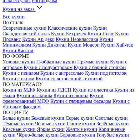
и аксессуары
Распродажа
Кухни на заказ
Все кухни
По стилю
Современные кухни
Классические кухни
Кухни
Скандинавский стиль
Кухни Без ручек
Кухни Лофт
Кухни
Прованс
Кухни Ар-деко
Кухни Неоклассика
Кухни
Минимализм
Кухни Дижитал
Кухни Модерн
Кухни Хай-тек
Кухни Кантри
ПО ФОРМЕ
Угловые кухни
П-образные кухни
Прямые кухни
Кухни с
островом
Кухни с полуостровом
Кухни с барной стойкой
Кухни с пеналом
Кухни с антресолью
Кухни под потолок
Кухни с окном
Кухни со встроенной техникой
ПО МАТЕРИАЛУ
Кухни из МДФ
Кухни из ЛДСП
Кухни из пластика
Кухни из
эмали
Кухни из акрила
Кухни из шпона
Кухни
фрезерованный МДФ
Кухни с глянцевым фасадом
Кухни с
матовым фасадом
ПО ЦВЕТУ
Белые кухни
Бежевые кухни
Серые кухни
Светлые кухни
Тёмные кухни
Чёрные кухни
Синие кухни
Зелёные кухни
Красные кухни
Яркие кухни
Жёлтые кухни
Коричневые
кухни
Чёрно-белые кухни
Бордовые кухни
Голубые кухни