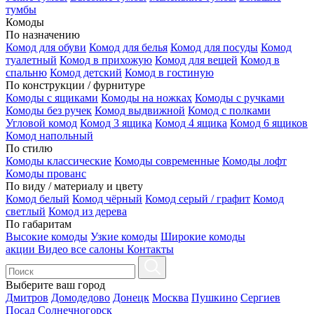
тумбы
Комоды
По назначению
Комод для обуви
Комод для белья
Комод для посуды
Комод
туалетный
Комод в прихожую
Комод для вещей
Комод в
спальню
Комод детский
Комод в гостиную
По конструкции / фурнитуре
Комоды с ящиками
Комоды на ножках
Комоды с ручками
Комоды без ручек
Комод выдвижной
Комод с полками
Угловой комод
Комод 3 ящика
Комод 4 ящика
Комод 6 ящиков
Комод напольный
По стилю
Комоды классические
Комоды современные
Комоды лофт
Комоды прованс
По виду / материалу и цвету
Комод белый
Комод чёрный
Комод серый / графит
Комод
светлый
Комод из дерева
По габаритам
Высокие комоды
Узкие комоды
Широкие комоды
акции
Видео
все салоны
Контакты
Выберите ваш город
Дмитров
Домодедово
Донецк
Москва
Пушкино
Сергиев
Посад
Солнечногорск