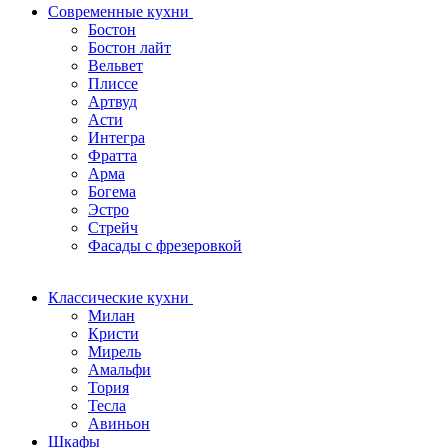
Современные кухни
Бостон
Бостон лайт
Вельвет
Плиссе
Артвуд
Асти
Интегра
Фратта
Арма
Богема
Эстро
Стрейч
Фасады с фрезеровкой
Классические кухни
Милан
Кристи
Мирель
Амальфи
Тория
Тесла
Авиньон
Шкафы