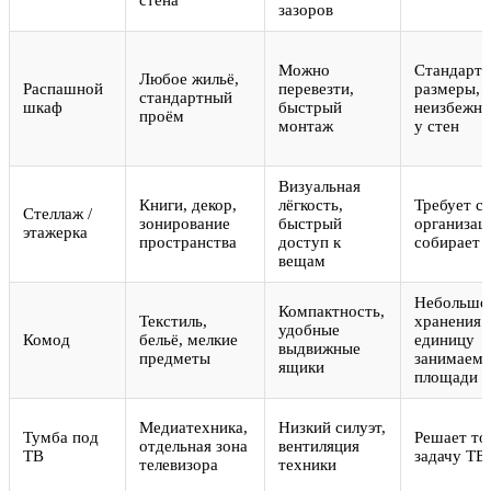
зазоров
Можно
Стандарт
Любое жильё,
Распашной
перевезти,
размеры,
стандартный
шкаф
быстрый
неизбежны
проём
монтаж
у стен
Визуальная
Книги, декор,
лёгкость,
Требует с
Стеллаж /
зонирование
быстрый
организац
этажерка
пространства
доступ к
собирает 
вещам
Небольшо
Компактность,
Текстиль,
хранения 
удобные
Комод
бельё, мелкие
единицу
выдвижные
предметы
занимаем
ящики
площади
Медиатехника,
Низкий силуэт,
Тумба под
Решает то
отдельная зона
вентиляция
ТВ
задачу ТВ
телевизора
техники